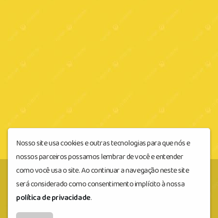
Nosso site usa cookies e outras tecnologias para que nós e
nossos parceiros possamos lembrar de você e entender
como você usa o site. Ao continuar a navegação neste site
será considerado como consentimento implícito à nossa
educadorafmiacanga
© Todos os direitos
política de privacidade
.
reservados.
by
BRASCAST